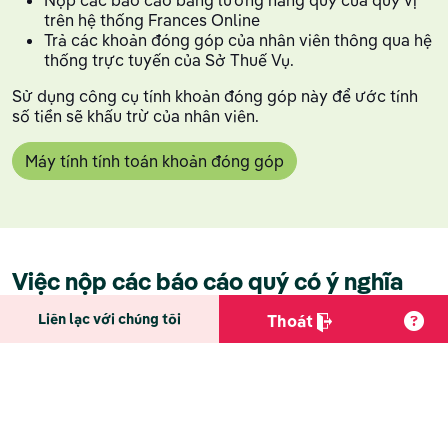
Nộp các báo cáo bảng lương hàng quý của quý vị
trên hệ thống Frances Online
Trả các khoản đóng góp của nhân viên thông qua hệ
thống trực tuyến của Sở Thuế Vụ.
Sử dụng công cụ tính khoản đóng góp này để ước tính
số tiền sẽ khấu trừ của nhân viên.
Máy tính tính toán khoản đóng góp
Việc nộp các báo cáo quý có ý nghĩa
gì?
Liên lạc với chúng tôi
Thoát
Trong mỗi quý quý vị sẽ:
Báo cáo tổng số những nhân viên mà quý vị có
Báo cáo tổng số tiền lương cho phần chủ đề Nghỉ
Phép Có Lương mà quý vị đã trả trong quý