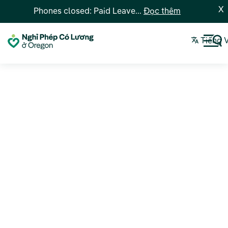
X
Phones closed: Paid Leave...
Đọc thêm
Tiếng 