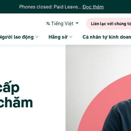
Phones closed: Paid Leave...
Đọc thêm
Tiếng Việt
Liên lạc với chúng tô
Người lao động
Hãng sở
Cá nhân tự kinh doa
cấp
à chăm