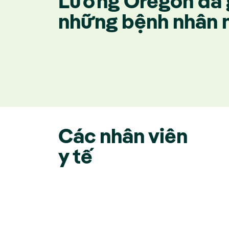
Lương Oregon đã 
những bệnh nhân 
Các nhân viên
y tế