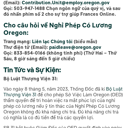
(Email):
Contribution.Unit@employ.oregon.gov
Gọi: 503-947-1488 Chọn ngôn ngữ của quý vị, và sau
đó nhấn phím số 2 cho sự trợ giúp Frances Online.
Cho câu hỏi về Nghỉ Phép Có Lương
Oregon:
T
rang mạng:
Liên lạc Chúng tôi
(biểu mẫu)
Thư điện tử (Email):
paidleave@oregon.gov
Gọi: 833-854-0166 (không tính phí) (Thứ Hai – Thứ
Sáu, 8 giờ sáng đến 5 giờ chiều)
Tin Tức và Sự Kiện:
Bộ Luật Thượng Viện 31:
Vào ngày 8 tháng 5, năm 2023, Thống Đốc đã kí
Bộ Luật
Thượng Viện 31
để cho phép Sở Việc Làm Oregon (OED)
thẩm quyền để trì hoàn việc ra mắt phúc lợi của nghỉ
phép có lương nếu ỹ tín thác của Nghỉ Phép Có Lương
Oregon không đủ khả năng chi trả. Đủ khả năng chi trả
có nghĩa là có đủ tiền để trả các quyền lợi.
SB 31 bắt buộc Giám Đốc của OED quyết định vào ngày