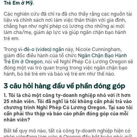
Trẻ Em ở Mỹ
.
Các nghiên cứu đã chỉ ra đã cho thấy rằng các nguồn tài
liệu và chính sách nơi làm việc thân thiện với gia đình,
chẳng hạn như nghỉ phép có lương cho những ai mới
làm cha/mẹ, giảm áp lực và giúp ngăn chặn bạo hành
trẻ em.
Trong
vi-đê-o (video) ngắn
này, Nicole Cunningham,
giám đốc điều hành của tổ chức
Ngăn Chặn Bạo Hành
Trẻ Em ở Oregon
, nói về Nghỉ Phép Có Lương Oregon sẽ
đóng một vai trò quan trọng trong việc ngăn chặn bạo
hành, bỏ bê trẻ em và bảo vệ trẻ em như thế nào.
3 câu hỏi hàng đầu về phần đóng góp
1. Tôi là chủ một công ty-doanh nghiệp nhỏ với ít hơn
25 nhân viên. Tôi đã nghĩ là tôi không cần phải trả vào
chương trình Nghỉ Phép Có Lương Oregon. Tại sao tôi
cần phải thu thập và báo cáo phần đóng góp của mỗi
nhân viên?
Bất kể quy mô nào, tất cả công ty-doanh nghiệp hiện có
nhân viênđang làm việc ở Oregon đều bắt buộc phải giữ