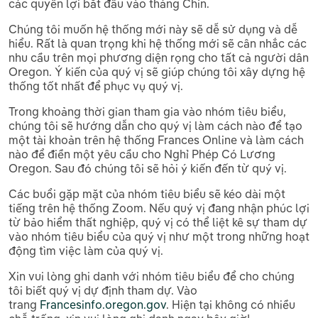
các quyền lợi bắt đầu vào tháng Chín.
Chúng tôi muốn hệ thống mới này sẽ dễ sử dụng và dễ
hiểu. Rất là quan trọng khi hệ thống mới sẽ cân nhắc các
nhu cầu trên mọi phương diện rọng cho tất cả người dân
Oregon. Ý kiến của quý vị sẽ giúp chúng tôi xây dựng hệ
thống tốt nhất để phục vụ quý vị.
Trong khoảng thời gian tham gia vào nhóm tiêu biểu,
chúng tôi sẽ hướng dẫn cho quý vị làm cách nào để tạo
một tài khoản trên hệ thống Frances Online và làm cách
nào để điền một yêu cầu cho Nghỉ Phép Có Lương
Oregon. Sau đó chúng tôi sẽ hỏi ý kiến đến từ quý vị.
Các buổi gặp mặt của nhóm tiêu biểu sẽ kéo dài một
tiếng trên hệ thống Zoom. Nếu quý vị đang nhận phúc lợi
từ bảo hiểm thất nghiệp, quý vị có thể liệt kê sự tham dự
vào nhóm tiêu biểu của quý vị như một trong những hoạt
động tìm việc làm của quý vị.
Xin vui lòng ghi danh với nhóm tiêu biểu để cho chúng
tôi biết quý vị dự định tham dự. Vào
trang
Francesinfo.oregon.gov
. Hiện tại không có nhiều