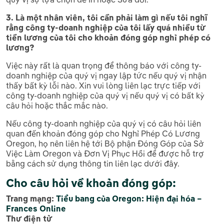
3. Là một nhân viên, tôi cần phải làm gì nếu tôi nghĩ
rằng công ty-doanh nghiệp của tôi lấy quá nhiều từ
tiền lương của tôi cho khoản đóng góp nghỉ phép có
lương?
Việc này rất là quan trọng để thông báo với công ty-
doanh nghiệp của quý vị ngay lập tức nếu quý vị nhận
thấy bất kỳ lỗi nào. Xin vui lòng liên lạc trực tiếp với
công ty-doanh nghiệp của quý vị nếu quý vị có bất kỳ
câu hỏi hoặc thắc mắc nào.
Nếu công ty-doanh nghiệp của quý vị có câu hỏi liên
quan đến khoản đóng góp cho Nghỉ Phép Có Lương
Oregon, họ nên liên hệ tới Bộ phận Đóng Góp của Sở
Việc Làm Oregon và Đơn Vị Phục Hồi để được hỗ trợ
bằng cách sử dụng thông tin liên lạc dưới đây.
Cho câu hỏi về khoản đóng góp:
Trang mạng:
Tiểu bang của Oregon: Hiện đại hóa –
Frances Online
Thư điện tử