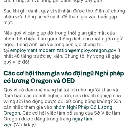
chỗ trống, xin vui lòng ghi danh ngay bây giờ!
Sau khi ghi danh, quý vị sẽ nhận được thư điện tử chứng
nhận với thông tin về cách để tham gia vào buổi gặp
mặt.
Nếu quý vị cần giúp đỡ trong thời gian gặp mặt của
nhóm tiêu biểu, bao gồm thông dịch cho một ngôn ngữ
ngoài tiếng Anh, xin vui lòng liên lạc chúng tôi
tại
employment.modernization@employ.oregon.gov
ít
nhất 48 tiếng trước sự kiện. Chúng tôi hy vọng sẽ gặp
quý vị ở đó!
Các cơ hội tham gia vào đội ngũ Nghỉ phép
có lương Oregon và OED
Quý vị có đam mê mang lại lợi ích cho người khác và
đảm bảo các doanh nghiệp lớn, các doanh nghiệp nhỏ
và người lao động được đối xử công bằng không? Xin
cân nhắc tham gia vào
nhóm Nghỉ Phép Có Lương
Oregon
. Các cơ hội việc làm bổ sung của Sở Việc làm
Oregon được đăng trong trang
ngày làm
việc
(Workday).