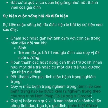
Bất cứ ai quý vị có quan hệ giống như một thành
viên của gia đình
Sự kiện cuộc sống hội đủ điều kiện
Sự kiện cuộc sống hội đủ điều kiện là bất kỳ sự kiện nào
sau đây:
Chăm sóc hoặc gắn kết tình cảm với con cái trong
năm đầu đời sau khi:
Sinh
Trẻ em được bố trí vào gia đình của quý vị để
nuôi dưỡng
Hoàn thành các hoạt động cần thiết trước khi nhận
nuôi một đứa trẻ hoặc có một đứa trẻ nuôi dưỡng
gia nhập gia đình
Một thành viên gia đình mắc bệnh trạng nghiêm
trọng
Quý vị mắc bệnh trạng nghiêm trọng (
tìm hiểu xem
bệnh trạng nào sẽ được xem là nghiêm trọng theo
chương trình Nghỉ Phép Có Lương ở Oregon
)
Quý vị hoặc con quý vị là nạn nhân của hành vi tấn
công tình dục, bạo lực gia đình,
phân biệt đối xử
,