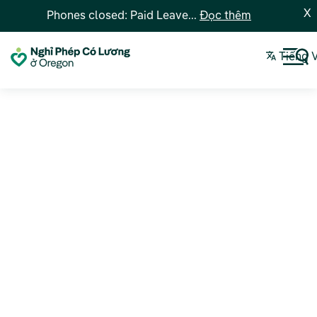
X
Phones closed: Paid Leave...
Đọc thêm
Tiếng 