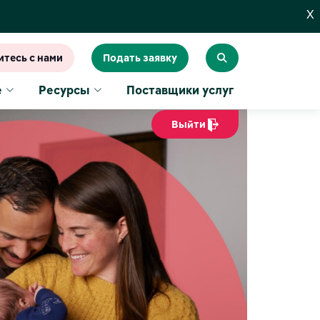
X
тесь с нами
Подать заявку
е
Ресурсы
Поставщики услуг
Выйти