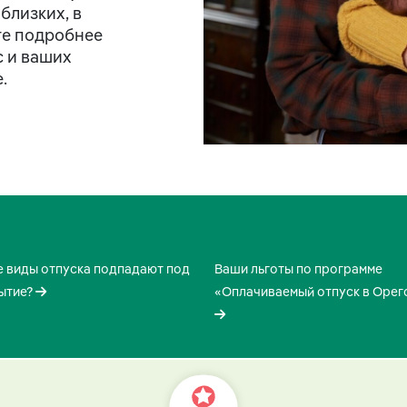
близких, в
те подробнее
с и ваших
.
е виды отпуска подпадают под
Ваши льготы по программе
ытие?
«Оплачиваемый отпуск в Орег