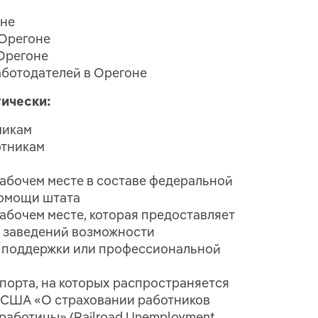
оне
 Орегоне
 Орегоне
аботодателей в Орегоне
ически:
чикам
отникам
абочем месте в составе федеральной
омощи штата
абочем месте, которая предоставляет
 заведений возможности
й поддержки или профессиональной
орта, на которых распространяется
 США «О страховании работников
работицы» (Railroad Unemployment