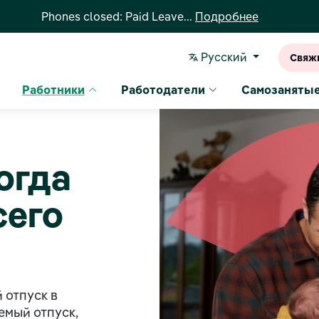
Phones closed: Paid Leave...
Подробнее
Pусский
Свяжи
Работники
Работодатели
Самозаняты
огда
сего
 отпуск в
емый отпуск,