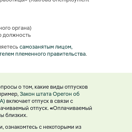
ного органа)
ю должность
ляетесь
самозанятым лицом,
телем племенного правительства
.
опросы о том, какие виды отпусков
пример,
Закон штата Орегон об
A)
включает отпуск в связи с
лачиваемый отпуск.
«
Оплачиваемый
ы близких.
, ознакомтесь с некоторыми из