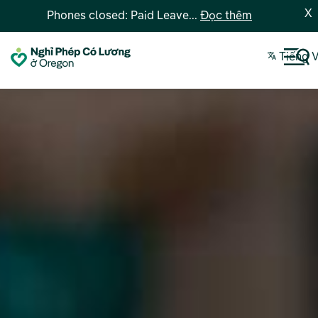
X
Phones closed: Paid Leave...
Đọc thêm
Tiếng V