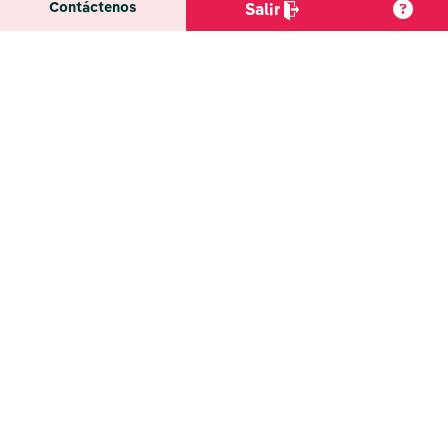
Contáctenos
Salir
Su empleador no puede despedirlo ni amenazarlo
por tomar tiempo libre si tiene derecho a un
permiso pagado, debe concedércelo de acuerdo
con la ley.