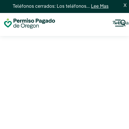
X
Teléfonos cerrados: Los teléfonos...
Lee Mas
Espa