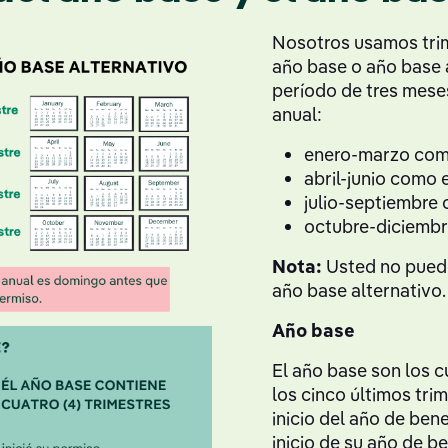
Nosotros usamos trim
año base o año base a
período de tres mese
anual:
enero-marzo como
abril-junio como 
julio-septiembre 
octubre-diciembr
Nota:
Usted no puede
año base alternativo.
Año base
El año base son los c
los cinco últimos tri
inicio del año de ben
inicio de su año de b