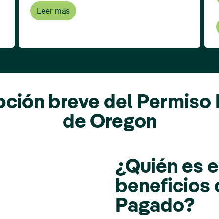
Leer más
pción breve del Permiso
de Oregon
¿Quién es e
beneficios 
Pagado?