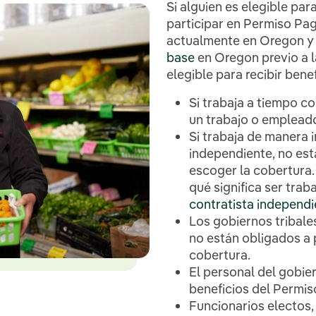
Si alguien es elegible par
participar en Permiso Pag
actualmente en Oregon y
base
en Oregon previo a l
elegible para recibir bene
Si trabaja a tiempo c
un trabajo o empleado
Si trabaja de manera 
independiente, no es
escoger la cobertura
qué significa ser trab
contratista independi
Los gobiernos tribal
no están obligados a 
cobertura.
El personal del gobier
beneficios del Permi
Funcionarios electos, 