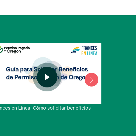
nces en Línea: Cómo solicitar beneficios
Frances en L
contraseña