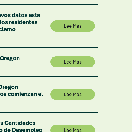
vos datos esta
los residentes
Lee Mas
eclamo
-
e Oregon
Lee Mas
 Oregon
ios comienzan el
Lee Mas
as Cantidades
ro de Desempleo
Lee Mas