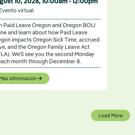
gust 10, 2026
,
10:00am - 12:00pm
Evento virtual
n Paid Leave Oregon and Oregon BOLI
ine and learn about how Paid Leave
gon impacts Oregon Sick Time, accrued
ve, and the Oregon Family Leave Act
LA). We'll see you the second Monday
each month through December 8.
Más información
Load More