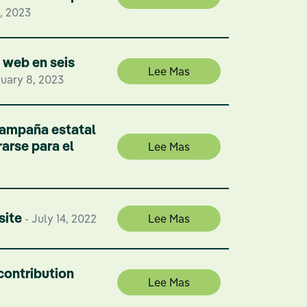
1, 2023
 web en seis
Lee Mas
uary 8, 2023
campaña estatal
arse para el
Lee Mas
site
- July 14, 2022
Lee Mas
ontribution
Lee Mas