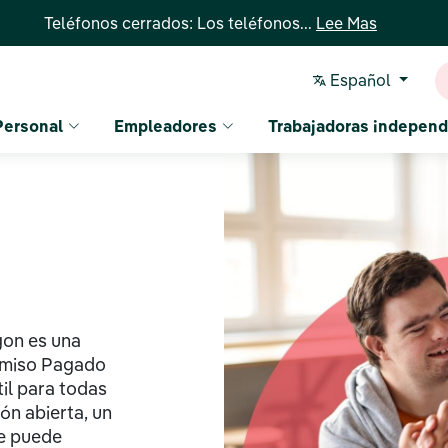
Teléfonos cerrados: Los teléfonos...
Lee Mas
Español
Personal
Empleadores
Trabajadoras independ
gon es una
ermiso Pagado
til para todas
ón abierta, un
ue puede