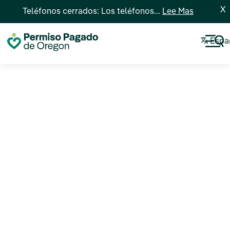
X
Teléfonos cerrados: Los teléfonos...
Lee Mas
Espa