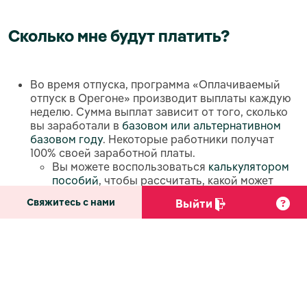
Сколько мне будут платить?
Во время отпуска, программа «Оплачиваемый
отпуск в Орегоне» производит выплаты каждую
неделю. Сумма выплат зависит от того, сколько
вы заработали в
базовом или альтернативном
базовом году
. Некоторые работники получат
100% своей заработной платы.
Вы можете воспользоваться
калькулятором
пособий
, чтобы рассчитать, какой может
быть сумма ваших еженедельных пособий,
Свяжитесь с нами
Выйти
если вы возьмете «Оплачиваемый отпуск».
Что произойдет, когда я вернусь на
работу?