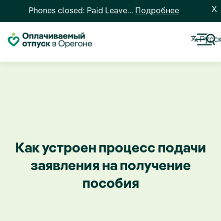
X
Phones closed: Paid Leave...
Подробнее
Pусс
Как устроен процесс подачи
заявления на получение
пособия