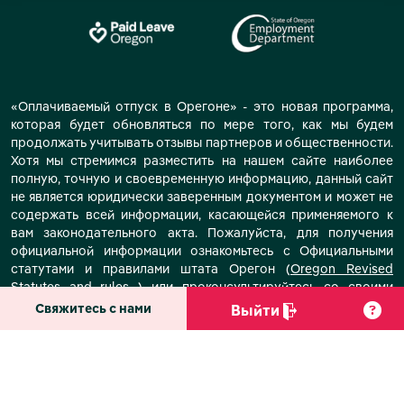
«Оплачиваемый отпуск в Орегоне» - это новая программа,
которая будет обновляться по мере того, как мы будем
продолжать учитывать отзывы партнеров и общественности.
Хотя мы стремимся разместить на нашем сайте наиболее
полную, точную и своевременную информацию, данный сайт
не является юридически заверенным документом и может не
содержать всей информации, касающейся применяемого к
вам законодательного акта. Пожалуйста, для получения
официальной информации ознакомьтесь с Официальными
статутами и правилами штата Орегон (
Oregon Revised
Statutes
and
rules
) или проконсультируйтесь со своими
юридическими советниками по вопросам программы
Свяжитесь с нами
Выйти
«Оплачиваемый отпуск в Орегоне».
© Copyright Paid Leave Oregon.
All Rights Reserved