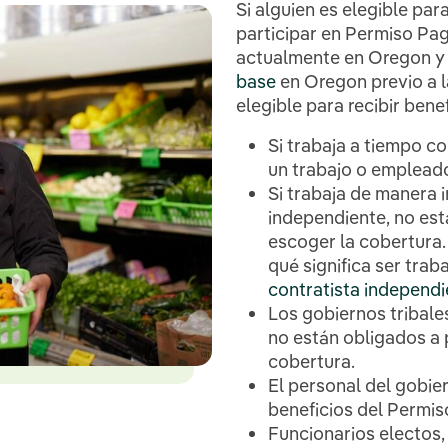
Si alguien es elegible par
participar en Permiso Pag
actualmente en Oregon y
base
en Oregon previo a l
elegible para recibir bene
Si trabaja a tiempo c
un trabajo o empleado
Si trabaja de manera 
independiente, no es
escoger la cobertura
qué significa ser trab
contratista independi
Los gobiernos tribal
no están obligados a 
cobertura.
El personal del gobier
beneficios del Permi
Funcionarios electos, 