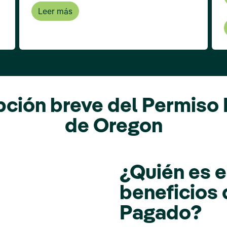
Leer más
pción breve del Permiso
de Oregon
¿Quién es e
beneficios 
Pagado?