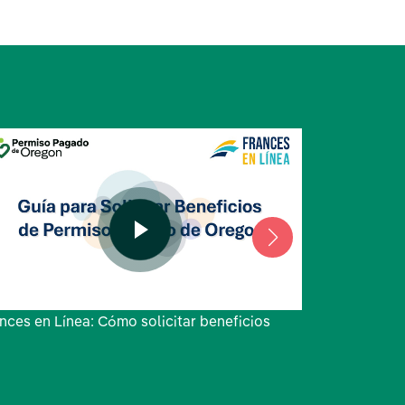
nces en Línea: Cómo solicitar beneficios
Frances en L
contraseña