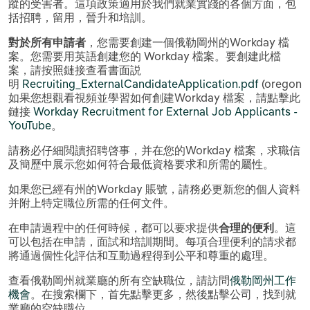
蹤的受害者。這項政策適用於我們就業實踐的各個方面，包
括招聘，留用，晉升和培訓。
對於所有申請者
，您需要創建一個俄勒岡州的Workday 檔
案。您需要用英語創建您的 Workday 檔案。要創建此檔
案，請按照鏈接查看書面説
明
Recruiting_ExternalCandidateApplication.pdf
(oregon.
如果您想觀看視頻並學習如何創建Workday 檔案，請點擊此
鏈接
Workday Recruitment for External Job Applicants -
YouTube
。
請務必仔細閲讀招聘啓事，并在您的Workday 檔案，求職信
及簡歷中展示您如何符合最低資格要求和所需的屬性。
如果您已經有州的Workday 賬號，請務必更新您的個人資料
并附上特定職位所需的任何文件。
在申請過程中的任何時候，都可以要求提供
合理的便利
。這
可以包括在申請，面試和培訓期間。每項合理便利的請求都
將通過個性化評估和互動過程得到公平和尊重的處理。
查看俄勒岡州就業廳的所有空缺職位，請訪問
俄勒岡州工作
機會
。在搜索欄下，首先點擊更多，然後點擊公司，找到就
業廳的空缺職位。