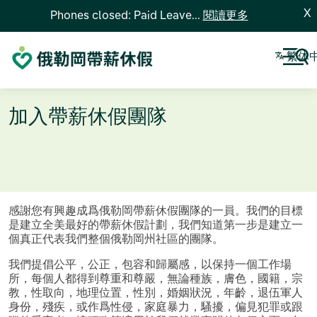
X
Phones closed: Paid Leave...
閱讀更多
繁体
加入帶薪休假團隊
感謝您有興趣成爲俄勒岡帶薪休假團隊的一員。我們的目標
是建立全美最好的帶薪休假計劃，我們知道第一步是建立一
個真正代表我們整個俄勒岡州社區的團隊。
我們提倡公平，公正，包容和歸屬感，以保持一個工作場
所，每個人都得到尊重和尊嚴，無論種族，膚色，國籍，宗
教，性取向，地理位置，性別，婚姻狀況，年齡，退伍軍人
身份，殘疾，或作爲性侵，家庭暴力，騷擾，偏見犯罪或跟