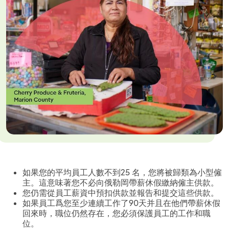
如果您的平均員工人數不到25 名，您將被歸類為小型僱
主。這意味著您不必向俄勒岡帶薪休假繳納僱主供款。
您仍需從員工薪資中預扣供款並報告和提交這些供款。
如果員工爲您至少連續工作了90天并且在他們帶薪休假
回來時，職位仍然存在，您必須保護員工的工作和職
位。