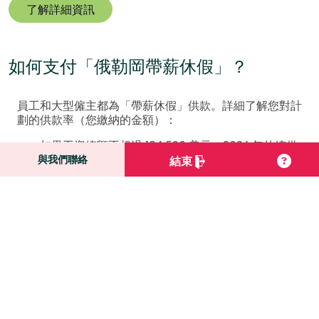
了解詳細資訊
如何支付「俄勒岡帶薪休假」？
員工和大型僱主都為「帶薪休假」供款。詳細了解您對計
劃的供款率（您繳納的金額）：
如果工資總額不超過 184,500 美元，2026 年的總供
款率為工資總額的 1%（這個比例可能逐年改變，但
與我們聯絡
結束
永遠不會超過 1%。）
大型僱主(平均僱有25名或更多員工)繳納1%總供款率
的40%，員工繳納1%總供款率的60%。
僱主和員工可以
使用該供款計算器
來估算他們的供
款。
僱主也可以選擇繳納全部或部分員工供款作為額外福
利。
新聞公告註冊