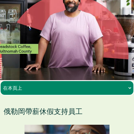
俄勒岡帶薪休假支持員工