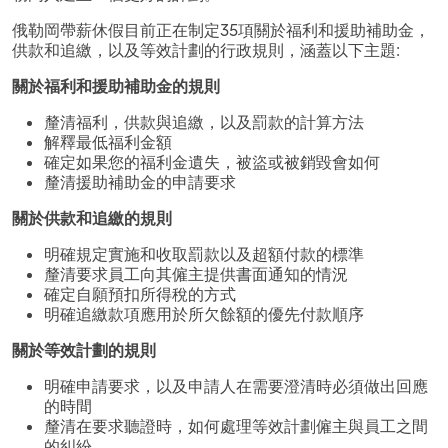
俄勒岡帶薪休假目前正在制定35項關於福利和援助補助金，
供款和追繳，以及等效計劃的行政規則，涵蓋以下主題:
關於福利和援助補助金的規則
釐清福利，供款與追繳，以及罰款的計算方法
解釋最低福利金額
確定如果您的福利金遺失，被盜或被銷毀會如何
釐清援助補助金的申請要求
關於供款和追繳的規則
明確規定實施和收取罰款以及超額付款的標準
釐清要求員工向其僱主提供書面通知的情況
確定自願預扣所得稅的方式
明確追繳款項應用於所欠餘額的優先付款順序
關於等效計劃的規則
明確申請要求，以及申請人在需要澄清時必須做出回應
的時間
釐清在要求聽證時，如何處理等效計劃僱主與員工之間
的糾紛