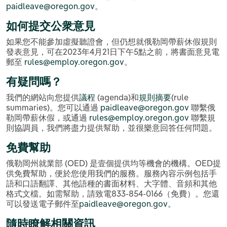
paidleave@oregon.gov
。
如何提交公衆意見
如果您不能參加虛擬聽證會，但仍想就俄勒岡帶薪休假規則
發表意見，可在2023年4月21日下午5點之前，將書面意見電
郵至
rules@employ.oregon.gov
。
有疑問嗎？
我們的網站向您提供
議程
(agenda)和
規則摘要
(rule
summaries)。您可以通過
paidleave@oregon.gov
聯繫俄
勒岡帶薪休假，或通過
rules@employ.oregon.gov
聯繫規
則協調員，我們將盡力提供幫助，並很樂意回答任何問題。
免費幫助
俄勒岡州就業部 (OED) 是壹個提供均等機會的機構。OED提
供免費幫助，便於您使用我們的服務。服務內容示例包括手
語和口語翻譯、其他語種的書面材料、大字體、音頻和其他
格式文檔。如需幫助，請致電833-854-0166（免費）。您還
可以發送電子郵件至
paidleave@oregon.gov
。
隨時瞭解相關資訊