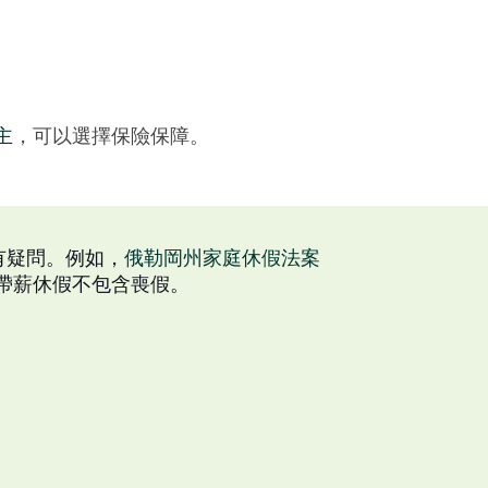
主
，可以選擇保險保障。
有疑問。例如，
俄勒岡州家庭休假法案
帶薪休假不包含喪假。