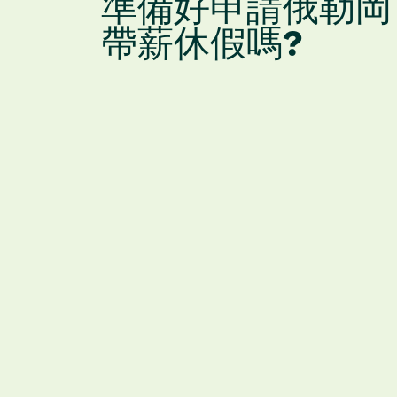
準備好申請俄勒岡
帶薪休假嗎?