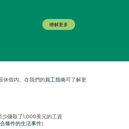
瞭解更多
薪休假内。在我們的
員工指南
可了解更
至少賺取了1,000美元的工資
合條件的生活事件
)