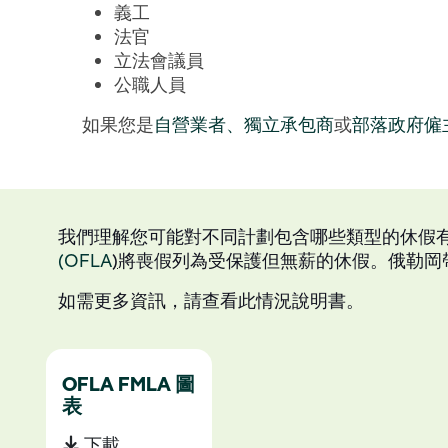
義工
法官
立法會議員
公職人員
如果您是
自營業者、獨立承包商
或
部落政府僱
我們理解您可能對不同計劃包含哪些類型的休假
(OFLA
)
將喪假列為受保護但無薪的休假。俄勒岡
如需更多資訊，請查看此情況說明書。
OFLA FMLA 圖
表
下載