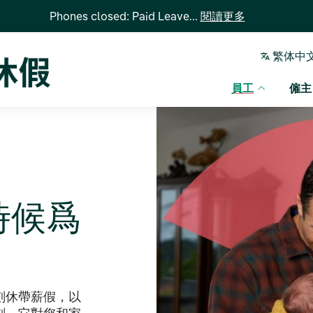
Phones closed: Paid Leave...
閱讀更多
繁体中
員工
僱主
時候爲
刻休帶薪假，以