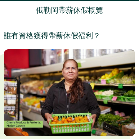
俄勒岡帶薪休假概覽
誰有資格獲得帶薪休假福利？