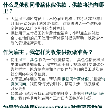
什么是俄勒冈带薪休假供款，供款将流向哪
里？
大型雇主和所有员工，不论雇主规模，都将从2023年1
月1日开始为该计划缴纳供款。 供款将进入一个信托基
金并在2023年9月开始支付福利。
供款用于支付员工的带薪休假福利，小型雇主的补助
金，在他们的员工使用带薪休假时提供帮助，以及该计
划的管理运营费用。
作为雇主，我怎样为收集供款做准备？
使用
雇主工具包
作为一个快捷指南。工具包包括要求雇
主张贴的通知海报， 雇主指南手册，视频和社交媒体公
告的样本，以方便雇主和合作伙伴与他们的员工以及在
社交网络中分享信息。
关于更加详细的问题，请访问
俄勒冈带薪休假
并且查
询
资源页面
。我们有情况说明书，指南手册，视频概览，
以及更多！
如果您仍然没有找到您需要的答案，请使用
联系我们表
格
。我们将尽可能在两个工作日内回答所有问题。
如果我在使用Frances Online时需要帮助怎