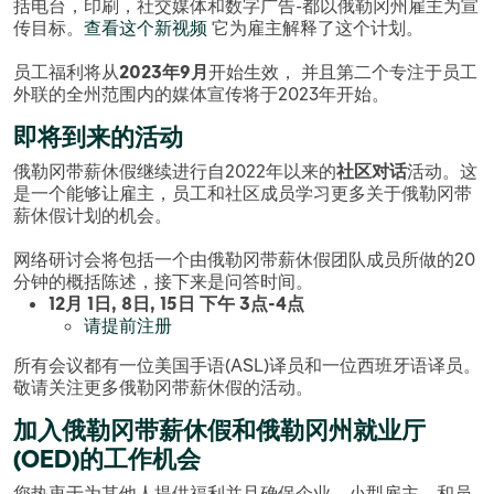
括电台，印刷，社交媒体和数字广告-都以俄勒冈州雇主为宣
传目标。
查看这个新视频
它为雇主解释了这个计划。
员工福利将从
2023年9月
开始生效， 并且第二个专注于员工
外联的全州范围内的媒体宣传将于2023年开始。
即将到来的活动
俄勒冈带薪休假继续进行自2022年以来的
社区对话
活动。这
是一个能够让雇主，员工和社区成员学习更多关于俄勒冈带
薪休假计划的机会。
网络研讨会将包括一个由俄勒冈带薪休假团队成员所做的20
分钟的概括陈述，接下来是问答时间。
12月 1日, 8日, 15日 下午 3点-4点
请提前注册
所有会议都有一位美国手语(ASL)译员和一位西班牙语译员。
敬请关注更多俄勒冈带薪休假的活动。
加入俄勒冈带薪休假和俄勒冈州就业厅
(OED)的工作机会
您热衷于为其他人提供福利并且确保企业，小型雇主，和员