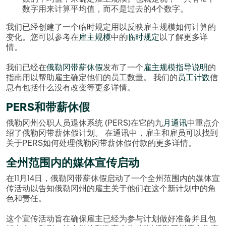
数字用来计算平均值，而不是过去的4个数字。
我们已经创建了一个临时规定用以反映雇主规模如何计算的
变化。您可以参考在
雇主规模
中的
临时规定
以了解更多详
情。
我们已经在
俄勒冈带薪休假
发布了一个
雇主规模指导说明
的
指南用以帮助雇主确定他们的员工数量。 我们的
员工计数
信
息有包括什么没有改变等更多详情。
PERS和带薪休假
俄勒冈州公职人员退休系统 (PERS)在它的九
月通讯
中重点介
绍了俄勒冈带薪休假计划。 在通讯中，雇主和雇员可以找到
关于PERS如何处理俄勒冈带薪休假付款的更多详情。
全州范围内的媒体宣传启动
在11月14日，俄勒冈带薪休假启动了一个全州范围内的媒体宣
传活动以告知俄勒冈州的雇主关于他们在这个新计划中的角
色和责任。
这个宣传活动旨在确保雇主已经为参与计划做好准备并且包