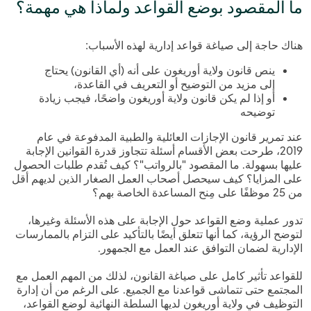
ما المقصود بوضع القواعد ولماذا هي مهمة؟
هناك حاجة إلى صياغة قواعد إدارية لهذه الأسباب:
ينص قانون ولاية أوريغون على أنه (أي القانون) يحتاج
إلى مزيد من التوضيح أو التعريف في القاعدة،
أو إذا لم يكن قانون ولاية أوريغون واضحًا، فيجب زيادة
توضيحه
عند تمرير قانون الإجازات العائلية والطبية المدفوعة في عام
2019، طرحت بعض الأقسام أسئلة تتجاوز قدرة القوانين الإجابة
عليها بسهولة. ما المقصود "بالرواتب"؟ كيف تُقدم طلبات الحصول
على المزايا؟ كيف سيحصل أصحاب العمل الصغار الذين لديهم أقل
من 25 موظفًا على مِنح المساعدة الخاصة بهم؟
تدور عملية وضع القواعد حول الإجابة على هذه الأسئلة وغيرها،
لتوضح الرؤية، كما أنها تتعلق أيضًا بالتأكيد على التزام بالممارسات
الإدارية لضمان التوافق عند العمل مع الجمهور.
للقواعد تأثير كامل على صياغة القانون، لذلك من المهم العمل مع
المجتمع حتى تتماشى قواعدنا مع الجميع. على الرغم من أن إدارة
التوظيف في ولاية أوريغون لديها السلطة النهائية لوضع القواعد،