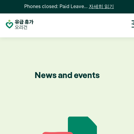
Phones closed: Paid Leave...
자세히 읽기
News and events