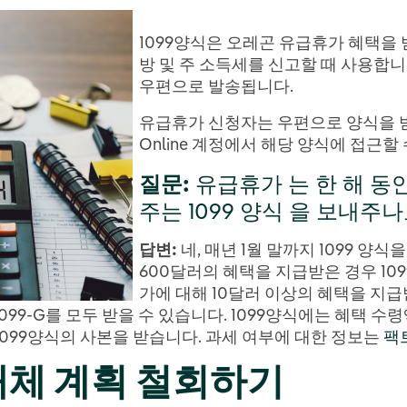
1099양식은 오레곤 유급휴가 혜택을 
방 및 주 소득세를 신고할 때 사용합니다.
우편으로 발송됩니다.
유급휴가 신청자는 우편으로 양식을 받는 
Online 계정에서 해당 양식에 접근할
질문
:
유급휴가 는 한 해 동
주는 1099 양식 을 보내주나
답변:
네, 매년 1월 말까지 1099 양
600달러의 혜택을 지급받은 경우 109
가에 대해 10달러 이상의 혜택을 지급받
 1099-G를 모두 받을 수 있습니다. 1099양식에는 혜택
099양식의 사본을 받습니다. 과세 여부에 대한 정보는
팩
대체 계획
철회하기