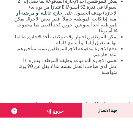
يمكن للموظفين أخذ الإجازة المدفوعة بما يصل إلى 12
أسبوعًا في فترة 52 أسبوعًا (اعتبارًا من يوم بدء
الإجازة) بهدف الحصول على
إجازة عائلية أو مرضية أو
آمنة
. إذا كانت الموظفة حاملاً، ففي بعض الأحوال يمكن
للموظفة أخذ أسبوعين آخرين كحد أقصى بما مجموعه
14 أسبوعًا.
يمكن للموظفين اختيار وقت وكيفية أخذ الاجازة, طالما
أنها تستغرق أياما أو أسابيع كاملة.
تدفع الاجازة مدفوعة الاجرللموظفين نسبة منأجورهم
أثناء اجازتهم.
تحمي الإجازة المدفوعة وظيفة الموظف ودوره إذا
عمل لدى صاحب العمل نفسه لما لا يقل عن 90 يومًا
متواصلة.
كيف تعمل الإجازة مدفوعة الاجر؟
جهة الاتصال
خروج