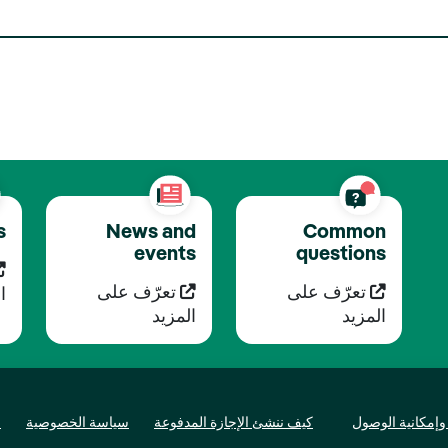
s
News and
Common
events
questions
تعرّف على
تعرّف على
ا
المزيد
المزيد
وإمكانية الوصول
كيف ننشئ الإجازة المدفوعة
سياسة الخصوصية
ا