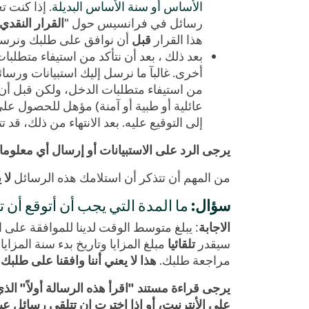
الأساس أو سنة الأساس البديلة
. إذا كنت 
رسائل في فرانسيس حول "
القرار النقدي
هذا القرار
قبل
أن نوافق على طلبك ونرسل ل
بعد ذلك ، بعد أن نتأكد من استيفاء متطلبات
أخرى. غالبآ ما نرسل إليك استبيانات ورس
من استيفاء متطلبات الدخل، ولكن قبل أن 
عائلية أو طبية أو آمنة) مؤهل للحصول على إ
إلى التوقيع عليه. بعد الانتهاء من ذلك، 
يرجى الرد على الاستبيانات أو إرسال أي معلو
من المهم أن تتذكر أن استلامك هذه الرسائل
لا 
سؤال
: ما المدة التي يجب أن أتوقع أن
الاجابة
سيقدر
تلقائيا
مبلغ المزايا وتاريخ بدء سنة المزا
مراجعة طلبك.
هذا لا يعني أننا وافقنا على طلبك.
يرجى قراءة مستند "اقرأ هذه الرسالة أولاً" 
على الأنترنيت، أو إذا اخترت ان تتلقى رسائل عبر 