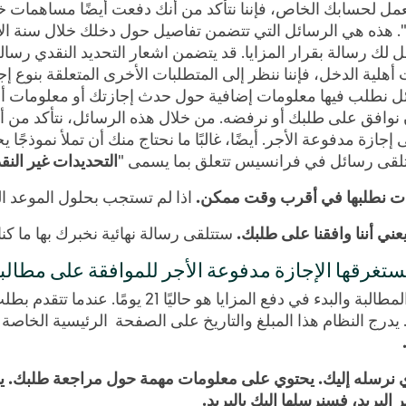
تعمل لحسابك الخاص، فإننا نتأكد من أنك دفعت أيضًا مساهمات خ
". هذه هي الرسائل التي تتضمن تفاصيل حول دخلك خلال سنة ال
ك رسالة بقرار المزايا. قد يتضمن اشعار التحديد النقدي رسال
 أهلية الدخل، فإننا ننظر إلى المتطلبات الأخرى المتعلقة بنوع إج
ائل نطلب فيها معلومات إضافية حول حدث إجازتك أو معلومات أخر
نوافق على طلبك أو نرفضه. من خلال هذه الرسائل، نتأكد من أ
جازة مدفوعة الأجر. أيضًا، غالبًا ما نحتاج منك أن تملأ نموذجًا
قد تتلقى رسائل في فرانسيس تتعلق بما يسمى "
التحديدات غير النق
مات نطلبها في أقرب وقت ممكن.
اذا لم تستجب بحلول الموعد ال
يعني أننا وافقنا على طلبك.
ستتلقى رسالة نهائية نخبرك بها ما كن
 تستغرقها الإجازة مدفوعة الأجر للموافقة على مطالب
: يبلغ متوسط ​​الوقت لدينا للموافقة على المطالبة
يا. يدرج النظام هذا المبلغ والتاريخ على الصفحة الرئيسية الخا
الذي نرسله إليك. يحتوي على معلومات مهمة حول مراجعة طلبك.
البريد، فسنرسلها إليك بالبريد.