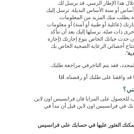
لال هذا الإطار الزمني. قد نرسل لك
أساس أو
سنة الأساس البديلة. نرسل إليك
ة يطلب منك المزيد من المعلومات.
ازتك (عائلية أو طبية أو آمنة) أو معلومات
ى ذات صلة. نرسلها إليك بعد أن نتأكد
ن حدث حياتك الخاص بنوع إجازتك (إجازة
 يحتاج أخصائي الرعاية الصحية الخاص بك
دية
".
محدد، فقد يتم التاخرفي مراجعة طلبك.
ا قد وافقنا على طلبك أو رفضناه.
اذا
تي؟
 والبدء في دفع المزايا هو حاليًا 21 يومًا. عندما تتقدم بطلب للحصول على المزايا فان فرانسيس اون لاين
صة بك في فرانسيس اون لاين قبل أن نبدأ في
 يمكنك العثور عليها في حسابك على فرانسيس