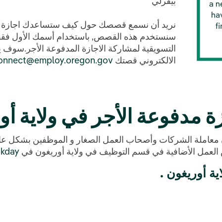
بيفرلي
نريد أن نسمع قصصك حول كيف ستساعدك اجازة مدف
سنستخدم هذه القصص, باستخدام أسمك الأول فقط 
التسويقية لمشاركة الاجازة المدفوعة الأجر.سوف يعن
الالكتروني قصتك
onnect@employ.oregon.gov.
ة مدفوعة الأجر في ولاية أو
 معاملة الشركات وأصحاب العمل الصغار و الموظفين بشكل عاد
 العمل الأضافية في قسم التوظيف في ولاية أوريغون في
kday
ية أوريغون .