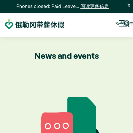
X
Phones closed: Paid Leave...
阅读更多信息
简体
News and events