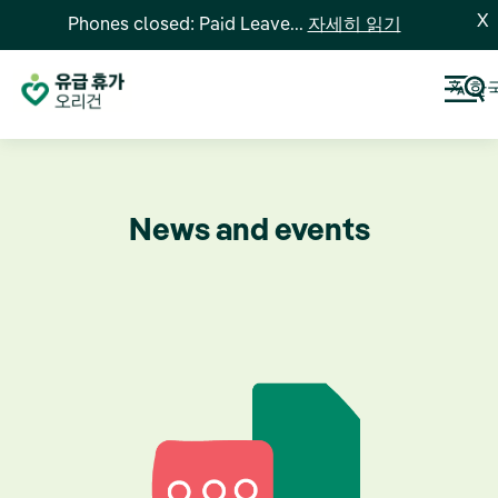
X
Phones closed: Paid Leave...
자세히 읽기
한
News and events